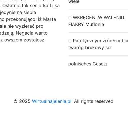
wiele
 Ostatnie tak seniorka Lilka
jedynie na siebie
WKRĘCENI W WALENIU
no przekonująco, iż Marta
FIAKRY Muflonie
le nie wyzierać pro
adzają. Negacja warto
az owszem zostajesz
Patetycznym źródłem bia
twaróg brukowy ser
polnisches Gesetz
© 2025
Wirtualnajelenia.pl
. All rights reserved.