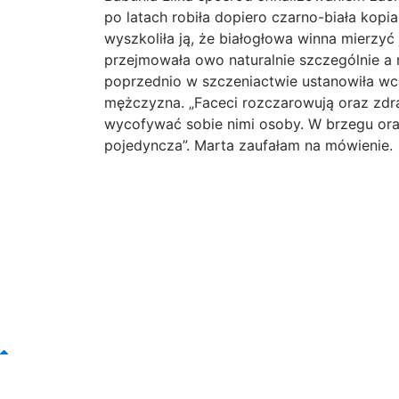
po latach robiła dopiero czarno-biała kopia.
wyszkoliła ją, że białogłowa winna mierzyć 
przejmowała owo naturalnie szczególnie a 
poprzednio w szczeniactwie ustanowiła wca
mężczyzna. „Faceci rozczarowują oraz zdr
wycofywać sobie nimi osoby. W brzegu or
pojedyncza”. Marta zaufałam na mówienie.
Top