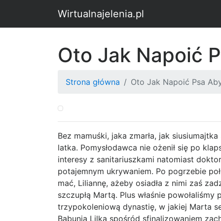
Wirtualnajelenia.pl
Oto Jak Napoić 
Strona główna
Oto Jak Napoić Psa Ab
Bez mamuśki, jaka zmarła, jak siusiumajtka 
latka. Pomysłodawca nie ożenił się po kla
interesy z sanitariuszkami natomiast dokto
potajemnym ukrywaniem. Po pogrzebie poł
mać, Liliannę, ażeby osiadła z nimi zaś za
szczupłą Martą. Plus właśnie powołaliśmy 
trzypokoleniową dynastię, w jakiej Marta s
Babunia Lilka spośród sfinalizowaniem zacho