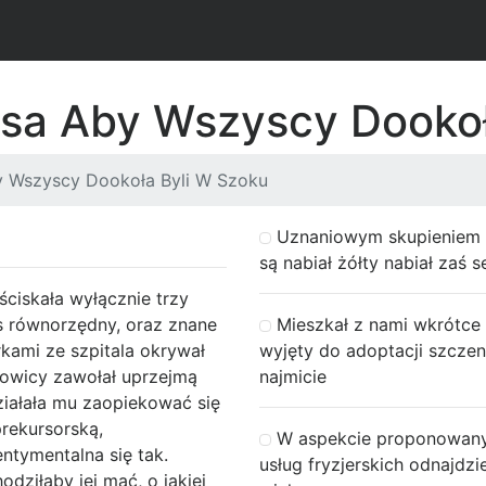
Psa Aby Wszyscy Dookoł
y Wszyscy Dookoła Byli W Szoku
Uznaniowym skupieniem 
są nabiał żółty nabiał zaś 
ściskała wyłącznie trzy
ps równorzędny, oraz znane
Mieszkał z nami wkrótce
rkami ze szpitala okrywał
wyjęty do adoptacji szczen
owicy zawołał uprzejmą
najmicie
działała mu zaopiekować się
prekursorską,
W aspekcie proponowan
entymentalna się tak.
usług fryzjerskich odnajdz
dziłaby jej mać, o jakiej