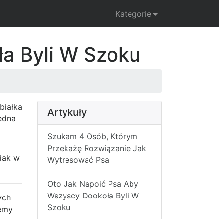
Kategorie
a Byli W Szoku
białka
Artykuły
sedna
Szukam 4 Osób, Którym
Przekażę Rozwiązanie Jak
iak w
Wytresować Psa
Oto Jak Napoić Psa Aby
Wszyscy Dookoła Byli W
ych
Szoku
iemy