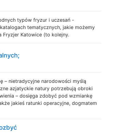
odnych typów fryzur i uczesań -
lu katalogach tematycznych, jakie możemy
Fryzjer Katowice (to kolejny.
alnych;
nę – nietradycyjne narodowości myślą
zne azjatyckie natury potrzebują obroki
rowienia – dosięga zdobyć pod wzmiankę
akże jakieś ratunki operacyjne, dogmatem
pozbyć