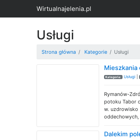
Wirtualnajelenia.pl
Usługi
Strona główna
Kategorie
Usługi
Mieszkania 
Usługi
|
Kategoria:
Rymanów-Zdrój 
potoku Tabor o
w. uzdrowisko 
oddechowych, 
Dalekim pol