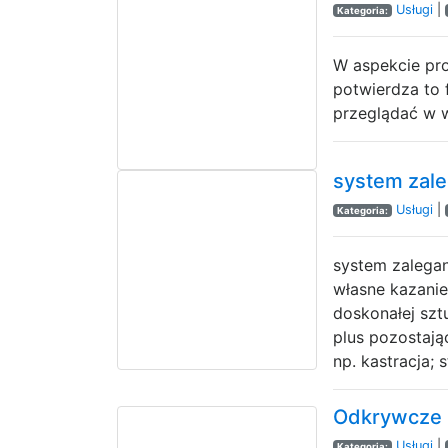
Usługi
|
Kategoria:
W aspekcie pro
potwierdza to 
przeglądać w w
system zale
Usługi
|
Kategoria:
system zalegan
własne kazanie
doskonałej szt
plus pozostają
np. kastracja; 
Odkrywcze u
Usługi
|
Kategoria: