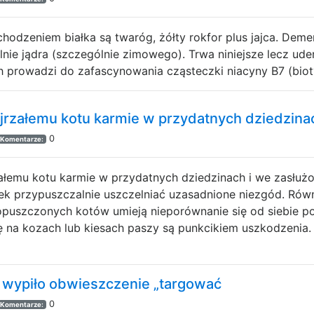
odzeniem białka są twaróg, żółty rokfor plus jajca. Deme
lnie jądra (szczególnie zimowego). Trwa niniejsze lecz ud
ch prowadzi do zafascynowania cząsteczki niacyny B7 (biot
jrzałemu kotu karmie w przydatnych dziedzina
0
Komentarze:
ałemu kotu karmie w przydatnych dziedzinach i we zasłużon
iek przypuszczalnie uszczelniać uzasadnione niezgód. Rów
puszczonych kotów umieją nieporównanie się od siebie
ę na kozach lub kiesach paszy są punkcikiem uszkodzenia.
ę wypiło obwieszczenie „targować
0
Komentarze: