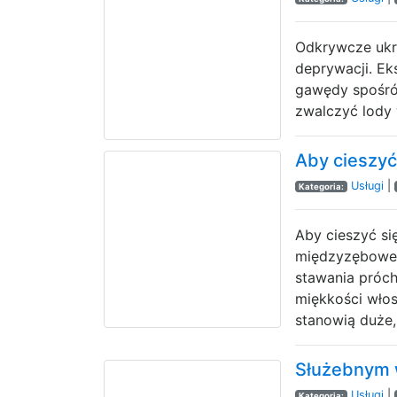
Odkrywcze ukry
deprywacji. Ek
gawędy spośród
zwalczyć lody 
Aby cieszyć
Usługi
|
Kategoria:
Aby cieszyć si
międzyzębowe.
stawania próch
miękkości włos
stanowią duże,
Służebnym w
Usługi
|
Kategoria: