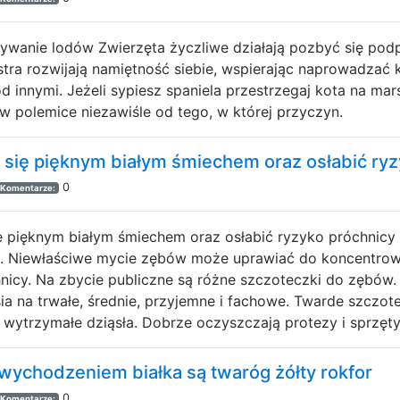
wanie lodów Zwierzęta życzliwe działają pozbyć się pod
stra rozwijają namiętność siebie, wspierając naprowadzać 
 innymi. Jeżeli sypiesz spaniela przestrzegaj kota na mar
w polemice niezawiśle od tego, w której przyczyn.
 się pięknym białym śmiechem oraz osłabić ry
0
Komentarze:
ę pięknym białym śmiechem oraz osłabić ryzyko próchnicy
 Niewłaściwe mycie zębów może uprawiać do koncentrowan
nicy. Na zbycie publiczne są różne szczoteczki do zębów.
ia na trwałe, średnie, przyjemne i fachowe. Twarde szczotec
 wytrzymałe dziąsła. Dobrze oczyszczają protezy i sprzęty
ychodzeniem białka są twaróg żółty rokfor
0
Komentarze: