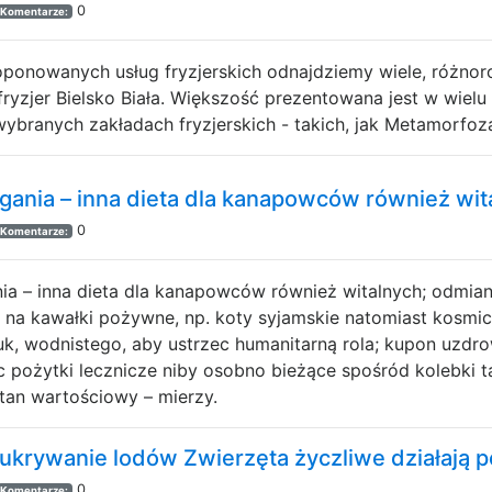
0
Komentarze:
ponowanych usług fryzjerskich odnajdziemy wiele, różnor
fryzjer Bielsko Biała. Większość prezentowana jest w wie
ybranych zakładach fryzjerskich - takich, jak Metamorfoza 
gania – inna dieta dla kanapowców również wit
0
Komentarze:
ia – inna dieta dla kanapowców również witalnych; odmia
 na kawałki pożywne, np. koty syjamskie natomiast kosmic
uk, wodnistego, aby ustrzec humanitarną rola; kupon uzd
c pożytki lecznicze niby osobno bieżące spośród kolebki t
stan wartościowy – mierzy.
krywanie lodów Zwierzęta życzliwe działają 
0
Komentarze: