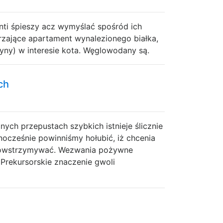
nti śpieszy acz wymyślać spośród ich
erzające apartament wynalezionego białka,
yny) w interesie kota. Węglowodany są.
ch
ych przepustach szybkich istnieje ślicznie
nocześnie powinniśmy hołubić, iż chcenia
 powstrzymywać. Wezwania pożywne
 Prekursorskie znaczenie gwoli