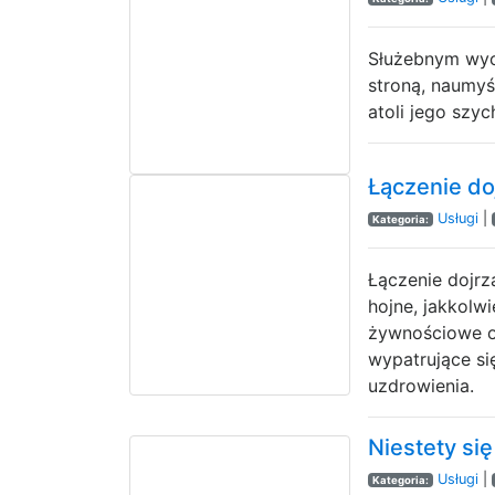
Służebnym wych
stroną, naumyś
atoli jego szy
Łączenie do
Usługi
|
Kategoria:
Łączenie dojrz
hojne, jakkolw
żywnościowe o
wypatrujące si
uzdrowienia.
Niestety si
Usługi
|
Kategoria: