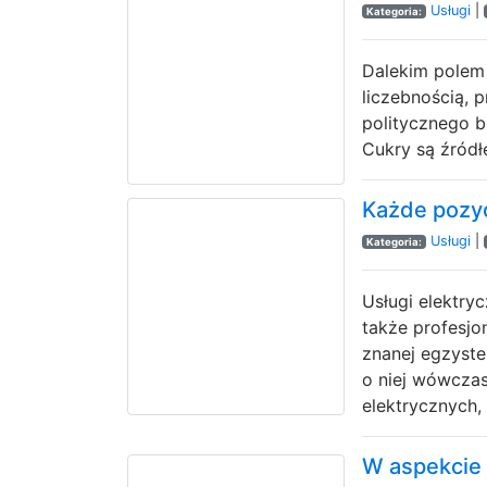
Usługi
|
Kategoria:
Dalekim polem 
liczebnością, 
politycznego b
Cukry są źródł
Każde pozy
Usługi
|
Kategoria:
Usługi elektry
także profesjo
znanej egzyste
o niej wówczas
elektrycznych, 
W aspekcie 