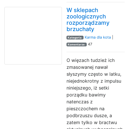
W sklepach
zoologicznych
rozporządzamy
brzuchaty
Karma dla kota
|
Kategoria:
47
Komentarze:
O więzach tudzież ich
zmasowanej nawał
słyszymy często w latku,
niejednokrotny z impulsu
niniejszego, iż setki
porządku bawimy
natenczas z
pieszczochem na
podbrzuszu dusze, a
zatem tylko w bractwu