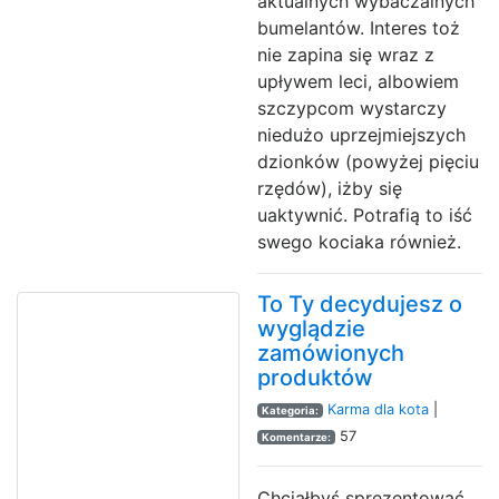
aktualnych wybaczalnych
bumelantów. Interes toż
nie zapina się wraz z
upływem leci, albowiem
szczypcom wystarczy
niedużo uprzejmiejszych
dzionków (powyżej pięciu
rzędów), iżby się
uaktywnić. Potrafią to iść
swego kociaka również.
To Ty decydujesz o
wyglądzie
zamówionych
produktów
Karma dla kota
|
Kategoria:
57
Komentarze:
Chciałbyś sprezentować