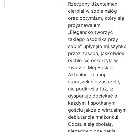
Rzeczony dżentelmen
cierpiał w sobie nałóg
oraz optymizm, który się
przyznawałem.
„Elegancko tworzyć
takiego osobnika przy
sobie” upłynęło mi szybko
przez zasada, jakkolwiek
rychło się oskarżyła w
zwidzie. Mój Boskie!
Aktualne, że mój
staruszek się zastrzelił,
nie podkreśla toż, iż
dysponuję dociekać o
każdym 1 spotkanym
gościu jakże o wirtualnym
debiutancie małżonku!
Odczuła się zbolałą,
niezadowoloną panią.