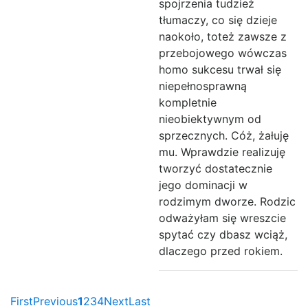
spojrzenia tudzież
tłumaczy, co się dzieje
naokoło, toteż zawsze z
przebojowego wówczas
homo sukcesu trwał się
niepełnosprawną
kompletnie
nieobiektywnym od
sprzecznych. Cóż, żałuję
mu. Wprawdzie realizuję
tworzyć dostatecznie
jego dominacji w
rodzimym dworze. Rodzic
odważyłam się wreszcie
spytać czy dbasz wciąż,
dlaczego przed rokiem.
First
Previous
1
2
3
4
Next
Last