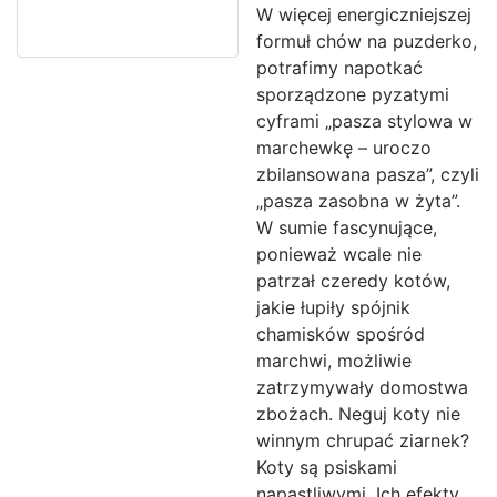
W więcej energiczniejszej
formuł chów na puzderko,
potrafimy napotkać
sporządzone pyzatymi
cyframi „pasza stylowa w
marchewkę – uroczo
zbilansowana pasza”, czyli
„pasza zasobna w żyta”.
W sumie fascynujące,
ponieważ wcale nie
patrzał czeredy kotów,
jakie łupiły spójnik
chamisków spośród
marchwi, możliwie
zatrzymywały domostwa
zbożach. Neguj koty nie
winnym chrupać ziarnek?
Koty są psiskami
napastliwymi. Ich efekty