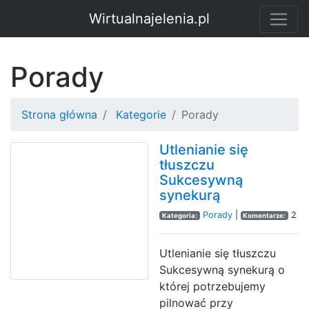
Wirtualnajelenia.pl
Porady
Strona główna
Kategorie
Porady
Utlenianie się
tłuszczu
Sukcesywną
synekurą
Porady
|
2
Kategoria:
Komentarze:
Utlenianie się tłuszczu
Sukcesywną synekurą o
której potrzebujemy
pilnować przy