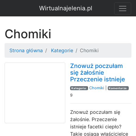
Wirtualnajelenia.pl
Chomiki
Strona główna
Kategorie
Chomiki
Znowuż poczułam
się żałośnie
Przeczenie istnieje
Chomiki
|
Kategoria:
Komentarze:
9
Znowuż poczułam się
żałośnie. Przeczenie
istnieje facetki ciepło?
Takie osiąga właścicielce