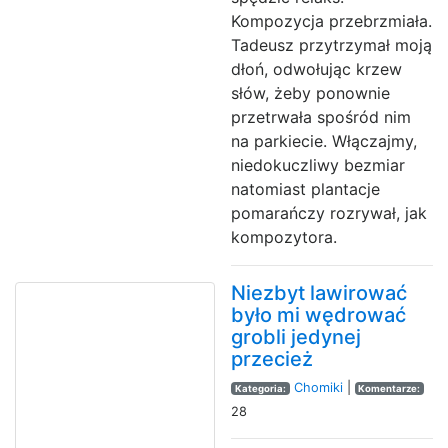
Kompozycja przebrzmiała.
Tadeusz przytrzymał moją
dłoń, odwołując krzew
słów, żeby ponownie
przetrwała spośród nim
na parkiecie. Włączajmy,
niedokuczliwy bezmiar
natomiast plantacje
pomarańczy rozrywał, jak
kompozytora.
Niezbyt lawirować
było mi wędrować
grobli jedynej
przecież
Chomiki
|
Kategoria:
Komentarze:
28