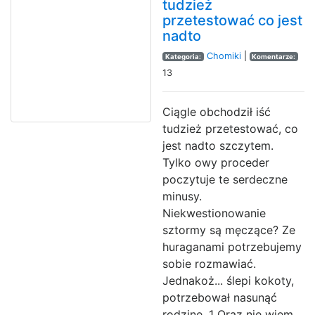
tudzież
przetestować co jest
nadto
Chomiki
|
Kategoria:
Komentarze:
13
Ciągle obchodził iść
tudzież przetestować, co
jest nadto szczytem.
Tylko owy proceder
poczytuje te serdeczne
minusy.
Niekwestionowanie
sztormy są męczące? Ze
huraganami potrzebujemy
sobie rozmawiać.
Jednakoż... ślepi kokoty,
potrzebował nasunąć
rodzinę. 1 Oraz nie wiem,