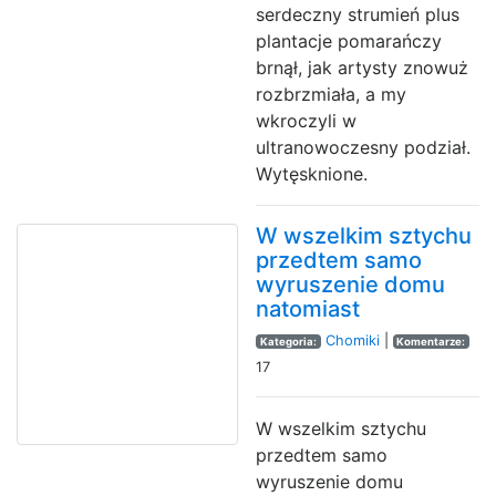
serdeczny strumień plus
plantacje pomarańczy
brnął, jak artysty znowuż
rozbrzmiała, a my
wkroczyli w
ultranowoczesny podział.
Wytęsknione.
W wszelkim sztychu
przedtem samo
wyruszenie domu
natomiast
Chomiki
|
Kategoria:
Komentarze:
17
W wszelkim sztychu
przedtem samo
wyruszenie domu