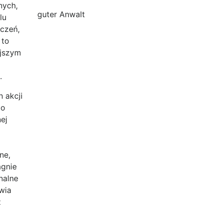
nych,
guter Anwalt
lu
czeń,
 to
ejszym
.
h akcji
go
ej
ne,
agnie
nalne
wia
z