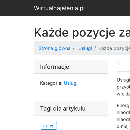
Wirtualnajelenia.pl
Każde pozycje z
Strona główna
Usługi
Każde pozycj
Informacje
Usług
Kategoria:
Usługi
przys
w ekip
Energ
Tagi dla artykułu
nieod
nieod
usługi
o nie