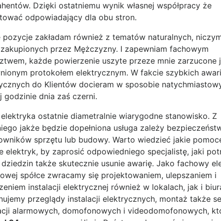
ahentów. Dzięki ostatniemu wynik własnej współpracy że
tować odpowiadający dla obu stron.
 pozycje zakładam również z tematów naturalnych, niczy
 zakupionych przez Mężczyzny. I zapewniam fachowym
ztwem, każde powierzenie uszyte przeze mnie zarzucone j
nionym protokołem elektrycznym. W fakcie szybkich awari
rycznych do Klientów docieram w sposobie natychmiastow
 godzinie dnia zaś czerni.
 elektryka ostatnie diametralnie wiarygodne stanowisko. Z
niego jakże będzie dopełniona usługa zależy bezpieczeńst
owników sprzętu lub budowy. Warto wiedzieć jakie pomoc
e elektryk, by zaprosić odpowiedniego specjalistę, jaki potr
a dziedzin także skutecznie usunie awarię. Jako fachowy el
jowej spółce zwracamy się projektowaniem, ulepszaniem i
eniem instalacji elektrycznej również w lokalach, jak i biur
ujemy przeglądy instalacji elektrycznych, montaż także s
lacji alarmowych, domofonowych i videodomofonowych, kt