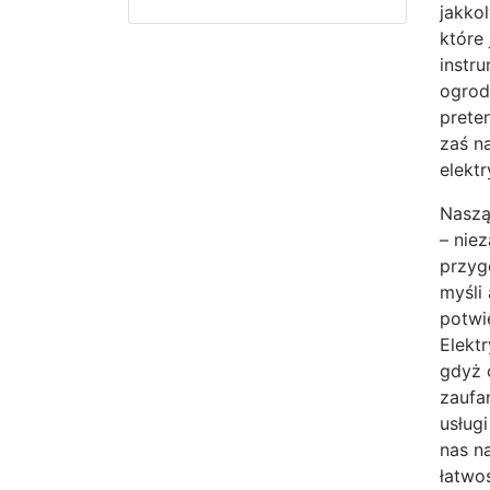
jakkol
które 
instr
ogrodu
preten
zaś n
elekt
Naszą 
– nie
przyg
myśli
potwi
Elekt
gdyż 
zaufa
usług
nas n
łatwo