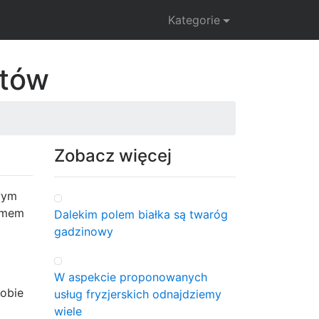
Kategorie
atów
Zobacz więcej
swym
izmem
Dalekim polem białka są twaróg
gadzinowy
W aspekcie proponowanych
sobie
usług fryzjerskich odnajdziemy
wiele