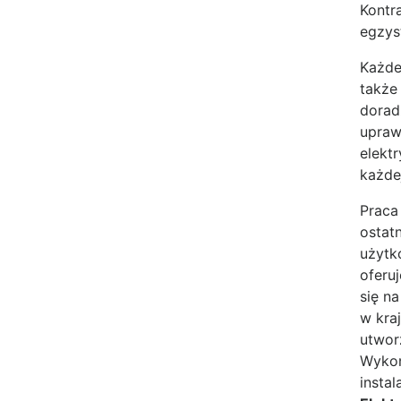
Kontr
egzys
Każde
także
dorad
upraw
elekt
każdej
Praca
ostat
użytk
oferuj
się n
w kra
utworz
Wykon
insta