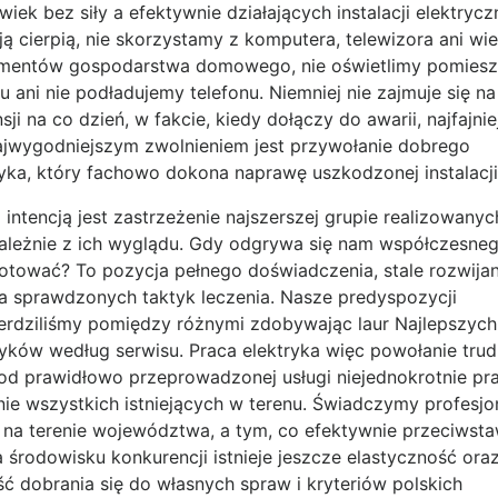
wiek bez siły a efektywnie działających instalacji elektrycz
ją cierpią, nie skorzystamy z komputera, telewizora ani wie
umentów gospodarstwa domowego, nie oświetlimy pomiesz
 ani nie podładujemy telefonu. Niemniej nie zajmuje się na
sji na co dzień, w fakcie, kiedy dołączy do awarii, najfajni
ajwygodniejszym zwolnieniem jest przywołanie dobrego
ryka, który fachowo dokona naprawę uszkodzonej instalacji
intencją jest zastrzeżenie najszerszej grupie realizowanyc
zależnie z ich wyglądu. Gdy odgrywa się nam współczesne
otować? To pozycja pełnego doświadczenia, stale rozwijan
 a sprawdzonych taktyk leczenia. Nasze predyspozycji
erdziliśmy pomiędzy różnymi zdobywając laur Najlepszych
ryków według serwisu. Praca elektryka więc powołanie trud
od prawidłowo przeprowadzonej usługi niejednokrotnie pr
nie wszystkich istniejących w terenu. Świadczymy profesjo
i na terenie województwa, a tym, co efektywnie przeciwsta
a środowisku konkurencji istnieje jeszcze elastyczność ora
ść dobrania się do własnych spraw i kryteriów polskich