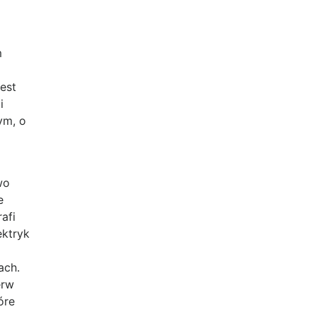
m
est
i
ym, o
wo
e
afi
ektryk
ach.
erw
óre