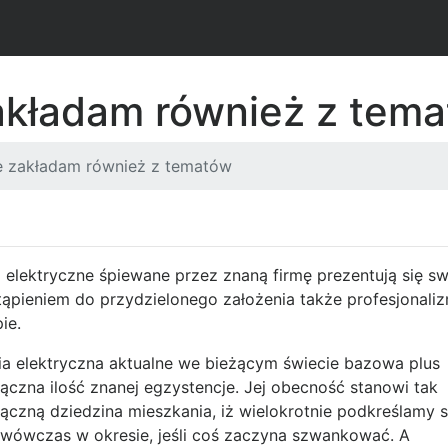
akładam również z tem
e zakładam również z tematów
i elektryczne śpiewane przez znaną firmę prezentują się 
tąpieniem do przydzielonego założenia także profesjonal
ie.
ia elektryczna aktualne we bieżącym świecie bazowa plus
łączna ilość znanej egzystencje. Jej obecność stanowi tak
łączną dziedzina mieszkania, iż wielokrotnie podkreślamy 
j wówczas w okresie, jeśli coś zaczyna szwankować. A